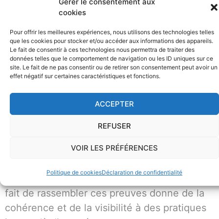
sembler au départ comme une charge
Gérer le consentement aux
cookies
supplémentaire. Pourtant, cette démarche
se révèle être une véritable opportunité. Le
Pour offrir les meilleures expériences, nous utilisons des technologies telles
que les cookies pour stocker et/ou accéder aux informations des appareils.
premier bénéfice est lié au développement
Le fait de consentir à ces technologies nous permettra de traiter des
données telles que le comportement de navigation ou les ID uniques sur ce
des affaires. De plus en plus de donneurs
site. Le fait de ne pas consentir ou de retirer son consentement peut avoir un
d’ordre intègrent EcoVadis dans leurs critères
effet négatif sur certaines caractéristiques et fonctions.
de sélection des fournisseurs. Être noté
ACCEPTER
permet donc de rester dans la course.
REFUSER
Mais EcoVadis agit aussi comme un
VOIR LES PRÉFÉRENCES
révélateur interne. La préparation du
questionnaire pousse l’entreprise à recenser
Politique de cookies
Déclaration de confidentialité
et formaliser ce qu’elle fait déjà. Le simple
fait de rassembler ces preuves donne de la
cohérence et de la visibilité à des pratiques