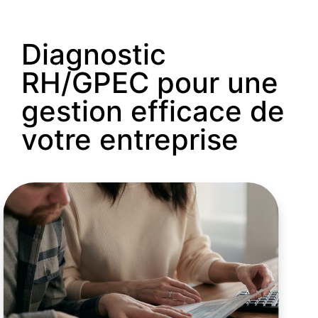
#
D
i
a
g
n
o
s
t
Diagnostic
RH/GPEC pour une
gestion efficace de
votre entreprise