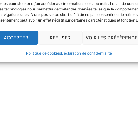
 conseil RH
kies pour stocker et/ou accéder aux informations des appareils. Le fait de consen
Le blog
Règlement interieur de la
es technologies nous permettra de traiter des données telles que le comporteme
RH
Nous contacter
formation
navigation ou les ID uniques sur ce site. Le fait de ne pas consentir ou de retirer 
ments RH
Politiques de
sentement peut avoir un effet négatif sur certaines caractéristiques et fonctions.
s RH
confidentialité
CGV
ACCEPTER
REFUSER
VOIR LES PRÉFÉRENCE
Politique de cookies
Déclaration de confidentialité