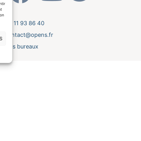
tir
nt
son
04 11 93 86 40
contact@opens.fr
S
Nos bureaux