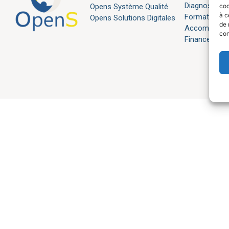
Diagnostic et
coo
Opens Système Qualité
à c
Formations 
Opens Solutions Digitales
de 
Accompagne
con
Financement