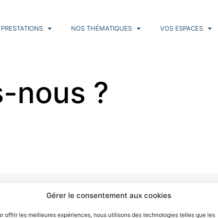
 PRESTATIONS
NOS THÉMATIQUES
VOS ESPACES
-nous ?
tations
Informations
Liens utiles
Gérer le consentement aux cookies
À propos de nous
Mentions légales
r offrir les meilleures expériences, nous utilisons des technologies telles que les