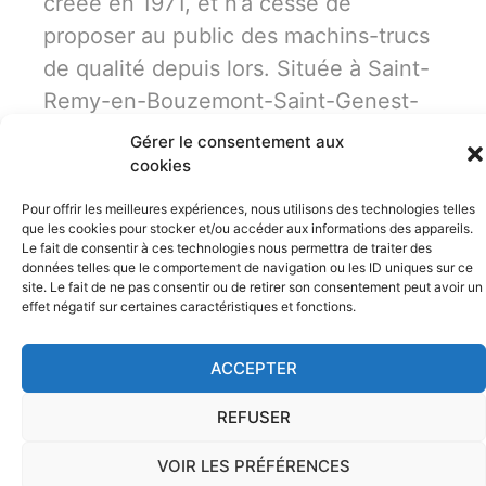
créée en 1971, et n’a cessé de
proposer au public des machins-trucs
de qualité depuis lors. Située à Saint-
Remy-en-Bouzemont-Saint-Genest-
et-Isson, 123 Machin Truc emploie 2
Gérer le consentement aux
000 personnes, et fabrique toutes
cookies
sortes de bidules supers pour la
Pour offrir les meilleures expériences, nous utilisons des technologies telles
communauté bouzemontoise.
que les cookies pour stocker et/ou accéder aux informations des appareils.
Le fait de consentir à ces technologies nous permettra de traiter des
données telles que le comportement de navigation ou les ID uniques sur ce
En tant que nouvel utilisateur ou utilisatrice de
site. Le fait de ne pas consentir ou de retirer son consentement peut avoir un
effet négatif sur certaines caractéristiques et fonctions.
WordPress, vous devriez vous rendre sur
votre
tableau de bord
pour supprimer cette page et
ACCEPTER
créer de nouvelles pages pour votre contenu.
Amusez-vous bien !
REFUSER
VOIR LES PRÉFÉRENCES