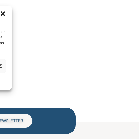
tir
nt
son
S
NEWSLETTER